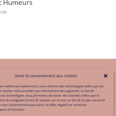
t Humeurs
0.00
Gérer le consentement aux cookies
 les meilleures expériences, nous utilisons des technologies telles que les
r stocker et/ou accéder aux informations des appareils. Le fait de
 ces technologies nous permettra de traiter des données telles que le
t de navigation ou les ID uniques sur ce site. Le fait de ne pas consentir
er son consentement peut avoir un effet négatif sur certaines
iques et fonctions.