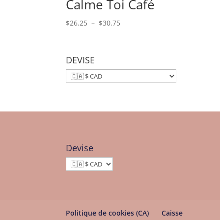
Calme Toi Café
Plage
$
26.25
–
$
30.75
de
prix :
$26.25
DEVISE
à
$30.75
Devise
Politique de cookies (CA)
Caisse