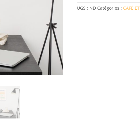
-
UGS :
ND
Catégories :
CAFÉ E
Le
Cadre
en
Intervention
Sociale