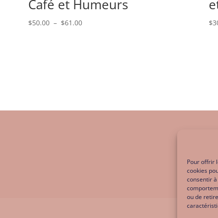
Café et Humeurs
e
Plage
$
50.00
–
$
61.00
$
3
de
prix :
$50.00
à
$61.00
Pour offrir
cookies pou
consentir à
comportemen
ou de retir
caractérist