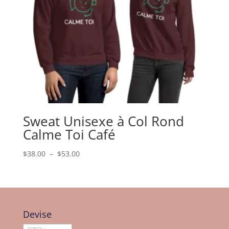
Sweat Unisexe à Col Rond
Calme Toi Café
Plage
$
38.00
–
$
53.00
de
prix :
$38.00
à
$53.00
Devise