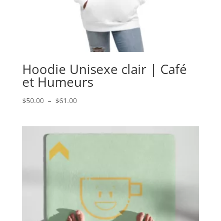
Hoodie Unisexe clair | Café
et Humeurs
Plage
$
50.00
–
$
61.00
de
prix :
$50.00
à
$61.00