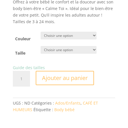
Offrez à votre bébé le confort et la douceur avec son
body bien-être « Calme Toi ». Idéal pour le bien-être
de votre petit. Qu’il inspire les adultes autour !
Tailles de 3 à 24 mois.
Couleur
Taille
Guide des tailles
quantité
Ajouter au panier
de
body
bébé
bien-
UGS :
ND
Catégories :
Ados/Enfants
,
CAFÉ ET
être
HUMEURS
Étiquette :
Body bébé
|
Café
et